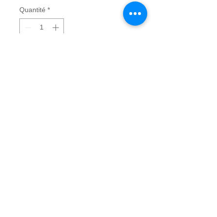
Quantité
*
Ajouter au panier
Tripack lomo 400 3x 36 p +
developpemen + scan des 3 films scans
réalisés avec un Imagus 1500 PROScan
HD Pro 2544x3818 pixels pour un 24x36
soit 17Mo la vue Envoi de vos films à
l'adresse de la Boutique Les
Photographes 36 pl d' Armes 16100
Cognac avec le no de commande fourni
à l issue de cette commande.