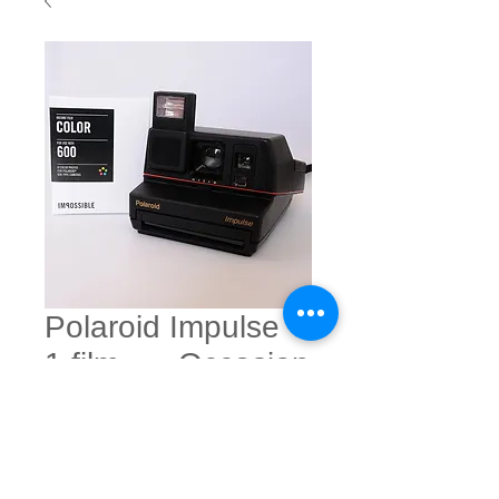
Polaroid Impulse +
1 film -----Occasion
reconditionné
Prix
€50.00
Quantité
*