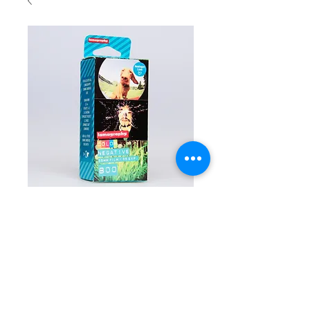
Tripack lomo
negative 800
Prix
€49.50
Rupture de stock